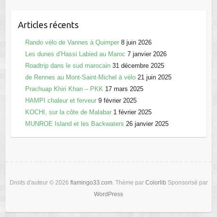
b
d
er
o
o
Articles récents
o
n
Rando vélo de Vannes à Quimper
k
8 juin 2026
Les dunes d’Hassi Labied au Maroc
7 janvier 2026
Roadtrip dans le sud marocain
31 décembre 2025
de Rennes au Mont-Saint-Michel à vélo
21 juin 2025
Prachuap Khiri Khan – PKK
17 mars 2025
HAMPI chaleur et ferveur
9 février 2025
KOCHI, sur la côte de Malabar
1 février 2025
MUNROE Island et les Backwaters
26 janvier 2025
Droits d'auteur © 2026
flamingo33.com
. Thème par
Colorlib
Sponsorisé par
WordPress