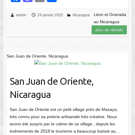
a
a
m
ar
c
st
ail
ta
Léon et Granada
admin
29 janvier 2020
Nicaragua
au Nicaragua
e
o
g
plus de détails
b
d
er
o
o
o
n
San Juan de Oriente, Nicaragua
k
San Juan de Oriente,
Nicaragua
San Juan de Oriente est un petit village près de Masaya,
très connu pour sa poterie artisanale très créative. Nous
avons été surpris par le calme de ce village ; depuis les
événements de 2018 le tourisme a beaucoup baissé au…