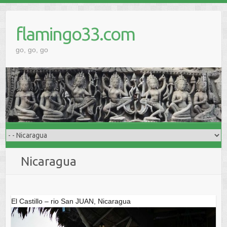
Skip
to
flamingo33.com
content
go, go, go
Nicaragua
El Castillo – rio San JUAN, Nicaragua