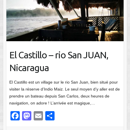
El Castillo – rio San JUAN,
Nicaragua
El Castillo est un village sur le rio San Juan, bien situé pour
visiter la réserve d’Indio Maiz. Le seul moyen d’y aller est de
prendre un bateau depuis San Carlos, deux heures de
navigation, on adore ! L’arrivée est magique,…
F
M
E
P
a
a
m
ar