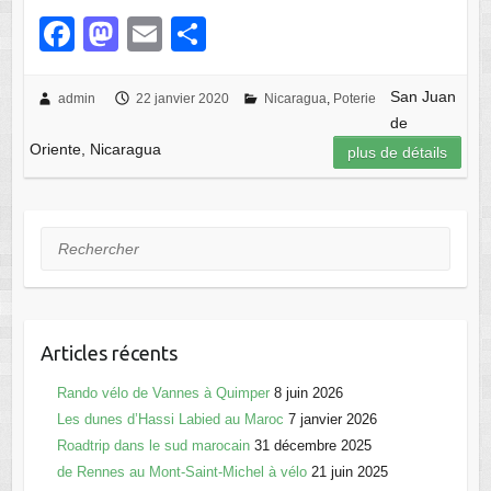
F
M
E
P
a
a
m
ar
c
st
ail
ta
San Juan
admin
22 janvier 2020
Nicaragua
,
Poterie
de
e
o
g
Oriente, Nicaragua
plus de détails
b
d
er
o
o
o
n
Rechercher
k
Articles récents
Rando vélo de Vannes à Quimper
8 juin 2026
Les dunes d’Hassi Labied au Maroc
7 janvier 2026
Roadtrip dans le sud marocain
31 décembre 2025
de Rennes au Mont-Saint-Michel à vélo
21 juin 2025