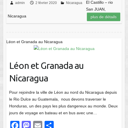
c
st
ail
ta
El Castillo – rio
admin
2 février 2020
Nicaragua
San JUAN,
e
o
g
Nicaragua
plus de détails
b
d
er
o
o
o
n
Léon et Granada au Nicaragua
k
Léon et Granada au
Nicaragua
Pour rejoindre la ville de Léon au nord du Nicaragua depuis
le Rio Dulce au Guatemala, nous devons traverser le
Honduras, un des pays les plus dangereux au monde. Deux
jours de voyage en bateau et en bus avec une…
F
M
E
P