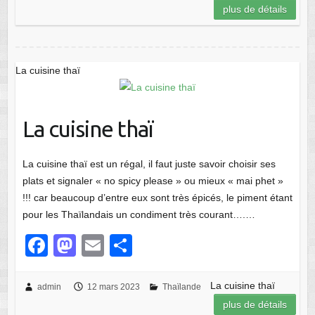
e
o
g
plus de détails
b
d
er
o
o
o
n
La cuisine thaï
k
La cuisine thaï
La cuisine thaï est un régal, il faut juste savoir choisir ses
plats et signaler « no spicy please » ou mieux « mai phet »
!!! car beaucoup d’entre eux sont très épicés, le piment étant
pour les Thaïlandais un condiment très courant….…
F
M
E
P
a
a
m
ar
c
st
ail
ta
La cuisine thaï
admin
12 mars 2023
Thaïlande
plus de détails
e
o
g