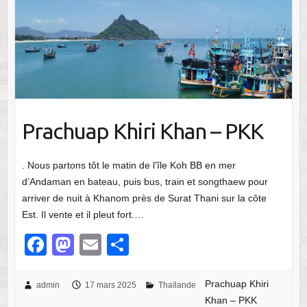
Prachuap Khiri Khan – PKK
. Nous partons tôt le matin de l’île Koh BB en mer
d’Andaman en bateau, puis bus, train et songthaew pour
arriver de nuit à Khanom près de Surat Thani sur la côte
Est. Il vente et il pleut fort.…
F
M
E
P
a
a
m
ar
c
st
ail
ta
Prachuap Khiri
admin
17 mars 2025
Thaïlande
Khan – PKK