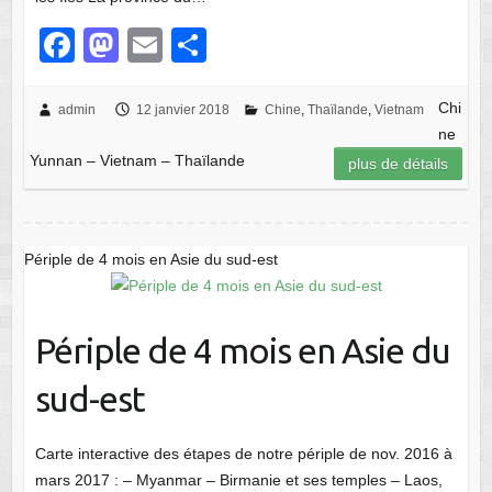
F
M
E
P
a
a
m
ar
c
st
ail
ta
Chi
admin
12 janvier 2018
Chine
,
Thaïlande
,
Vietnam
ne
e
o
g
Yunnan – Vietnam – Thaïlande
plus de détails
b
d
er
o
o
o
n
Périple de 4 mois en Asie du sud-est
k
Périple de 4 mois en Asie du
sud-est
Carte interactive des étapes de notre périple de nov. 2016 à
mars 2017 : – Myanmar – Birmanie et ses temples – Laos,