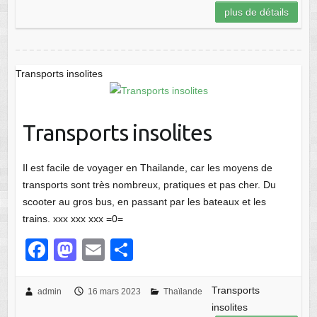
e
o
g
plus de détails
b
d
er
o
o
o
n
Transports insolites
k
Transports insolites
Il est facile de voyager en Thailande, car les moyens de
transports sont très nombreux, pratiques et pas cher. Du
scooter au gros bus, en passant par les bateaux et les
trains. xxx xxx xxx =0=
F
M
E
P
a
a
m
ar
c
st
ail
ta
Transports
admin
16 mars 2023
Thaïlande
insolites