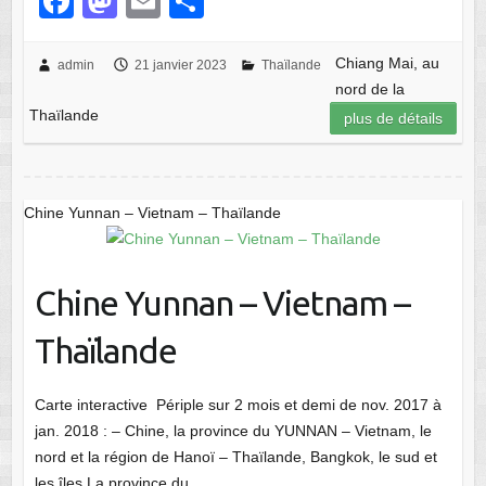
F
M
E
P
a
a
m
ar
c
st
ail
ta
Chiang Mai, au
admin
21 janvier 2023
Thaïlande
nord de la
e
o
g
Thaïlande
plus de détails
b
d
er
o
o
o
n
Chine Yunnan – Vietnam – Thaïlande
k
Chine Yunnan – Vietnam –
Thaïlande
Carte interactive Périple sur 2 mois et demi de nov. 2017 à
jan. 2018 : – Chine, la province du YUNNAN – Vietnam, le
nord et la région de Hanoï – Thaïlande, Bangkok, le sud et
les îles La province du…