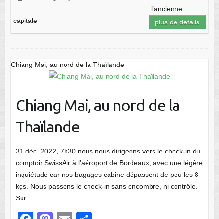
c
st
ail
ta
l’ancienne
e
o
g
capitale
plus de détails
b
d
er
o
o
o
n
Chiang Mai, au nord de la Thaïlande
k
Chiang Mai, au nord de la
Thaïlande
31 déc. 2022, 7h30 nous nous dirigeons vers le check-in du
comptoir SwissAir à l’aéroport de Bordeaux, avec une légère
inquiétude car nos bagages cabine dépassent de peu les 8
kgs. Nous passons le check-in sans encombre, ni contrôle.
Sur…