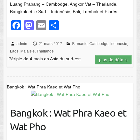
Luang Prabang – Cambodge, Angkor Vat – Thaïlande,
Bangkok et le Sud – Indonésie, Bali, Lombok et Florès…
F
M
E
P
a
a
m
ar
c
st
ail
ta
admin
21 mars 2017
Birmanie
,
Cambodge
,
Indonésie
,
Laos
,
Malaisie
,
Thaïlande
e
o
g
Périple de 4 mois en Asie du sud-est
plus de détails
b
d
er
o
o
o
n
Bangkok : Wat Phra Kaeo et Wat Pho
k
Bangkok : Wat Phra Kaeo et
Wat Pho