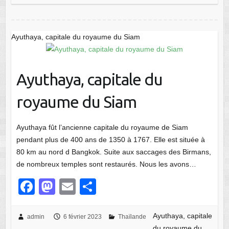
b
d
er
o
o
Ayuthaya, capitale du royaume du Siam
o
n
k
Ayuthaya, capitale du
royaume du Siam
Ayuthaya fût l’ancienne capitale du royaume de Siam
pendant plus de 400 ans de 1350 à 1767. Elle est située à
80 km au nord d Bangkok. Suite aux saccages des Birmans,
de nombreux temples sont restaurés. Nous les avons…
F
M
E
P
a
a
m
ar
c
st
ail
ta
Ayuthaya, capitale
admin
6 février 2023
Thaïlande
du royaume du