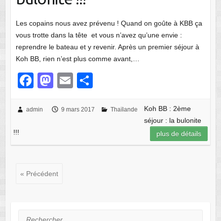
Les copains nous avez prévenu ! Quand on goûte à KBB ça
vous trotte dans la tête et vous n’avez qu’une envie :
reprendre le bateau et y revenir. Après un premier séjour à
Koh BB, rien n’est plus comme avant,…
F
M
E
P
a
a
m
ar
c
st
ail
ta
Koh BB : 2ème
admin
9 mars 2017
Thaïlande
séjour : la bulonite
e
o
g
!!!
plus de détails
b
d
er
o
o
o
n
« Précédent
k
Rechercher