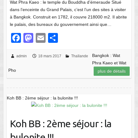
Wat Phra Kaeo : le temple du Bouddha d’émeraude Situé
dans l’enceinte du Grand Palais, c’est l’un des sites à visiter
à Bangkok. Construit en 1782, il couvre 218000 m2. Il abrite
le palais, des bureaux du gouvernement ainsi que…
F
M
E
P
a
a
m
ar
c
st
ail
ta
Bangkok : Wat
admin
18 mars 2017
Thaïlande
Phra Kaeo et Wat
e
o
g
Pho
plus de détails
b
d
er
o
o
o
n
Koh BB : 2ème séjour : la bulonite !!!
k
Koh BB : 2ème séjour : la
bulonite !!!