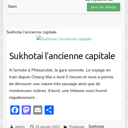
e
o
g
Siam
plus de détails
b
d
er
o
o
o
n
Sukhotai l’ancienne capitale
k
Sukhotai l’ancienne capitale
A l’arrivée à Phitsanulok, la gare somnole. Le voyage en
train depuis Chiang Mai a duré 5 heures et nous a permis
de découvrir une nature très sauvage ainsi que de
nombreuses rizières. A bord, une hôtesse nous fournit
régulièrement…
F
M
E
P
a
a
m
ar
Sukhotai
admin
25 janvier 2023
Thaïlande