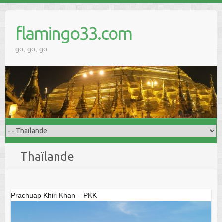
Skip
to
flamingo33.com
content
go, go, go
Thaïlande
Prachuap Khiri Khan – PKK