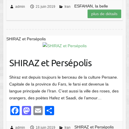
c
st
ail
ta
ESFAHAN, la belle
admin
21 juin 2019
Iran
plus de détails
e
o
g
b
d
er
o
o
SHIRAZ et Persépolis
o
n
k
SHIRAZ et Persépolis
Shiraz est depuis toujours le berceau de la culture Persane.
Capitale de la province du Fars, le farsi est devenue la
langue principale de l’Iran. C’est aussi la ville des roses, des
orangers, des poètes Hafez et Saadi, de l’amour…
F
M
E
P
a
a
m
ar
SHIRAZ et Persépolis
admin
18 juin 2019
Iran