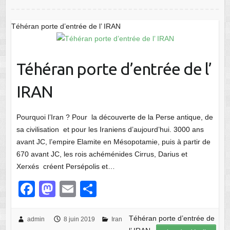
b
d
er
o
o
Téhéran porte d’entrée de l’ IRAN
o
n
k
Téhéran porte d’entrée de l’
IRAN
Pourquoi l’Iran ? Pour la découverte de la Perse antique, de
sa civilisation et pour les Iraniens d’aujourd’hui. 3000 ans
avant JC, l’empire Elamite en Mésopotamie, puis à partir de
670 avant JC, les rois achéménides Cirrus, Darius et
Xerxés créent Persépolis et…
F
M
E
P
a
a
m
ar
c
st
ail
ta
Téhéran porte d’entrée de
admin
8 juin 2019
Iran