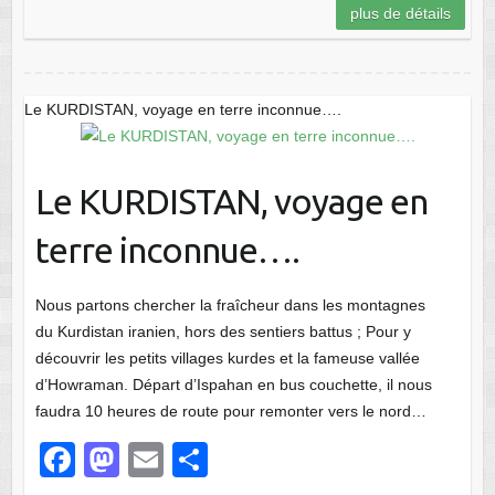
plus de détails
b
d
er
o
o
o
n
Le KURDISTAN, voyage en terre inconnue….
k
Le KURDISTAN, voyage en
terre inconnue….
Nous partons chercher la fraîcheur dans les montagnes
du Kurdistan iranien, hors des sentiers battus ; Pour y
découvrir les petits villages kurdes et la fameuse vallée
d’Howraman. Départ d’Ispahan en bus couchette, il nous
faudra 10 heures de route pour remonter vers le nord…
F
M
E
P
a
a
m
ar