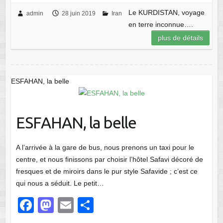
c
st
ail
ta
Le KURDISTAN, voyage
admin
28 juin 2019
Iran
en terre inconnue….
e
o
g
plus de détails
b
d
er
o
o
o
n
ESFAHAN, la belle
k
ESFAHAN, la belle
A l’arrivée à la gare de bus, nous prenons un taxi pour le
centre, et nous finissons par choisir l’hôtel Safavi décoré de
fresques et de miroirs dans le pur style Safavide ; c’est ce
qui nous a séduit. Le petit…
F
M
E
P
a
a
m
ar