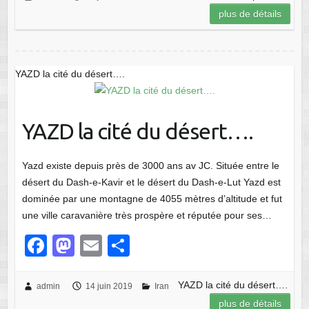
c
st
ail
ta
plus de détails
e
o
g
b
d
er
o
o
YAZD la cité du désert….
o
n
k
YAZD la cité du désert….
Yazd existe depuis près de 3000 ans av JC. Située entre le
désert du Dash-e-Kavir et le désert du Dash-e-Lut Yazd est
dominée par une montagne de 4055 mètres d’altitude et fut
une ville caravanière très prospère et réputée pour ses…
F
M
E
P
a
a
m
ar
c
st
ail
ta
YAZD la cité du désert….
admin
14 juin 2019
Iran
plus de détails