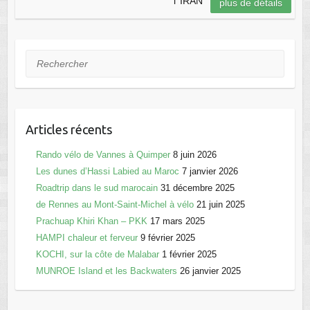
l’ IRAN
plus de détails
e
o
g
b
d
er
o
o
Rechercher
o
n
k
Articles récents
Rando vélo de Vannes à Quimper
8 juin 2026
Les dunes d’Hassi Labied au Maroc
7 janvier 2026
Roadtrip dans le sud marocain
31 décembre 2025
de Rennes au Mont-Saint-Michel à vélo
21 juin 2025
Prachuap Khiri Khan – PKK
17 mars 2025
HAMPI chaleur et ferveur
9 février 2025
KOCHI, sur la côte de Malabar
1 février 2025
MUNROE Island et les Backwaters
26 janvier 2025