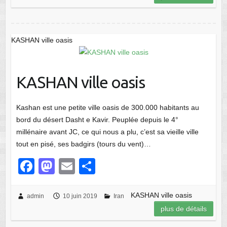
e
o
g
b
d
er
o
o
KASHAN ville oasis
o
n
k
KASHAN ville oasis
Kashan est une petite ville oasis de 300.000 habitants au
bord du désert Dasht e Kavir. Peuplée depuis le 4°
millénaire avant JC, ce qui nous a plu, c’est sa vieille ville
tout en pisé, ses badgirs (tours du vent)…
F
M
E
P
a
a
m
ar
c
st
ail
ta
KASHAN ville oasis
admin
10 juin 2019
Iran
plus de détails
e
o
g