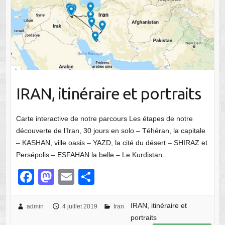
IRAN, itinéraire et portraits
Carte interactive de notre parcours Les étapes de notre
découverte de l’Iran, 30 jours en solo – Téhéran, la capitale
– KASHAN, ville oasis – YAZD, la cité du désert – SHIRAZ et
Persépolis – ESFAHAN la belle – Le Kurdistan…
F
M
E
P
a
a
m
ar
c
st
ail
ta
IRAN, itinéraire et
admin
4 juillet 2019
Iran
portraits
e
o
g