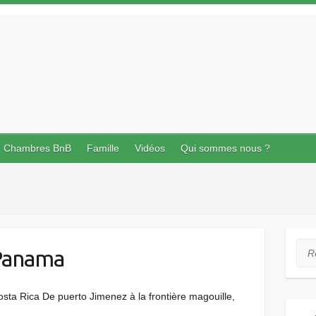
Chambres BnB
Famille
Vidéos
Qui sommes nous ?
Rec
 Panama
Costa Rica De puerto Jimenez à la frontière magouille,
 ….