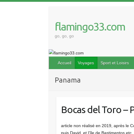
Skip
to
content
flamingo33.com
go, go, go
Accueil
Voyages
Sport et Loisirs
Panama
Bocas del Toro –
article non réalisé en 2019, après le 
puis David, et l’île de Bastimentos etc