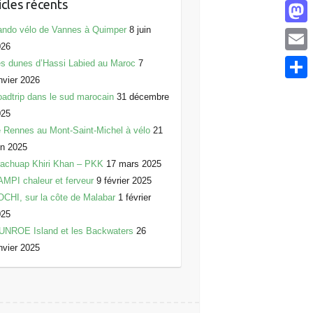
icles récents
F
a
ndo vélo de Vannes à Quimper
8 juin
M
026
c
a
E
s dunes d’Hassi Labied au Maroc
7
e
s
nvier 2026
m
P
b
adtrip dans le sud marocain
31 décembre
t
a
a
025
o
o
i
 Rennes au Mont-Saint-Michel à vélo
21
r
o
d
in 2025
l
t
k
achuap Khiri Khan – PKK
17 mars 2025
o
a
MPI chaleur et ferveur
9 février 2025
n
CHI, sur la côte de Malabar
1 février
g
025
e
UNROE Island et les Backwaters
26
r
nvier 2025