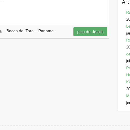
Art
Ra
2
Le
Bocas del Toro – Panama
a
plus de détails
ja
Ro
2
de
ju
Pr
HA
KO
2
M
ja