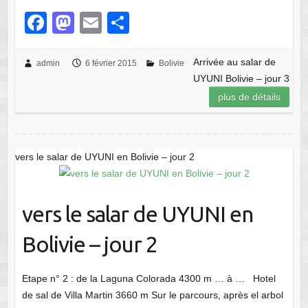
F
M
E
P
a
a
m
ar
c
st
ail
ta
Arrivée au salar de
admin
6 février 2015
Bolivie
UYUNI Bolivie – jour 3
e
o
g
plus de détails
b
d
er
o
o
o
n
vers le salar de UYUNI en Bolivie – jour 2
k
vers le salar de UYUNI en
Bolivie – jour 2
Etape n° 2 : de la Laguna Colorada 4300 m … à … Hotel
de sal de Villa Martin 3660 m Sur le parcours, après el arbol