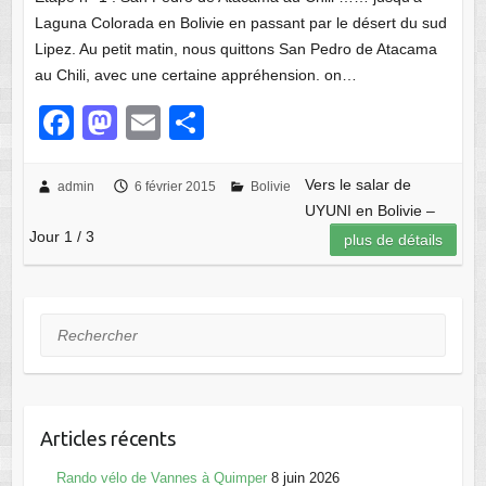
Laguna Colorada en Bolivie en passant par le désert du sud
Lipez. Au petit matin, nous quittons San Pedro de Atacama
au Chili, avec une certaine appréhension. on…
F
M
E
P
a
a
m
ar
c
st
ail
ta
Vers le salar de
admin
6 février 2015
Bolivie
UYUNI en Bolivie –
e
o
g
Jour 1 / 3
plus de détails
b
d
er
o
o
o
n
Rechercher
k
Articles récents
Rando vélo de Vannes à Quimper
8 juin 2026