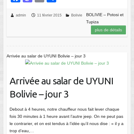
a
a
m
ar
c
st
ail
ta
BOLIVIE – Potosi et
admin
11 février 2015
Bolivie
Tupiza
e
o
g
plus de détails
b
d
er
o
o
o
n
Arrivée au salar de UYUNI Bolivie – jour 3
k
Arrivée au salar de UYUNI
Bolivie – jour 3
Debout à 4 heures, notre chauffeur nous fait lever chaque
fois 30 minutes à 1 heure avant l’autre jeep. On ne peut pas
le contrarier, et on est tendus à l’idée qu’il nous dise : « il y a
trop d’eau,…