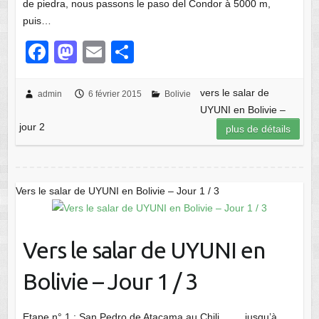
de piedra, nous passons le paso del Condor à 5000 m,
puis…
F
M
E
P
a
a
m
ar
c
st
ail
ta
vers le salar de
admin
6 février 2015
Bolivie
UYUNI en Bolivie –
e
o
g
jour 2
plus de détails
b
d
er
o
o
o
n
Vers le salar de UYUNI en Bolivie – Jour 1 / 3
k
Vers le salar de UYUNI en
Bolivie – Jour 1 / 3
Etape n° 1 : San Pedro de Atacama au Chili …… jusqu’à