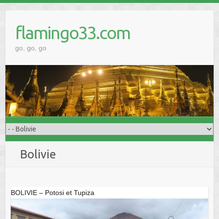
Skip
to
flamingo33.com
content
go, go, go
Bolivie
BOLIVIE – Potosi et Tupiza