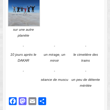
sur une autre
planète
10 jours après le
un mirage, un
le cimetière des
DAKAR
miroir
trains
séance de muscu
un peu de détente
méritée
F
M
E
P
a
a
m
ar