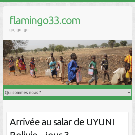
Skip
to
flamingo33.com
content
go, go, go
Arrivée au salar de UYUNI
Bolivie – jour 3