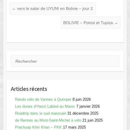
c
st
ail
ta
←
vers le salar de UYUNI en Bolivie – jour 2
e
o
g
BOLIVIE – Potosi et Tupiza
→
b
d
er
o
o
o
n
k
Rechercher
Articles récents
Rando vélo de Vannes à Quimper
8 juin 2026
Les dunes d’Hassi Labied au Maroc
7 janvier 2026
Roadtrip dans le sud marocain
31 décembre 2025
de Rennes au Mont-Saint-Michel à vélo
21 juin 2025
Prachuap Khiri Khan – PKK
17 mars 2025