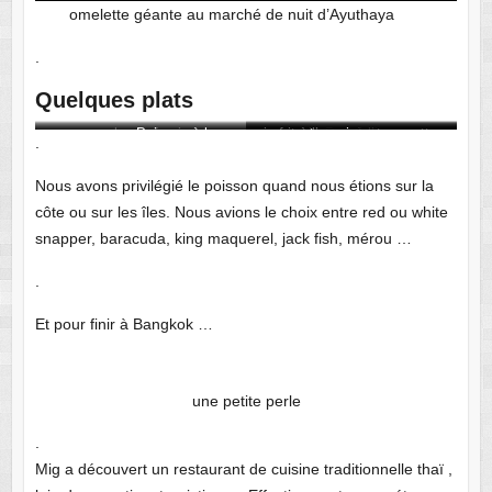
omelette géante au marché de nuit d’Ayuthaya
.
Quelques plats
calamar farci
Poisson à la vapeur sauce tamarin
riz frit à l’ananas et crevettes
calamars à l’encre
Pad thai
.
Nous avons privilégié le poisson quand nous étions sur la
côte ou sur les îles. Nous avions le choix entre red ou white
snapper, baracuda, king maquerel, jack fish, mérou …
.
Et pour finir à Bangkok …
une petite perle
.
Mig a découvert un restaurant de cuisine traditionnelle thaï ,