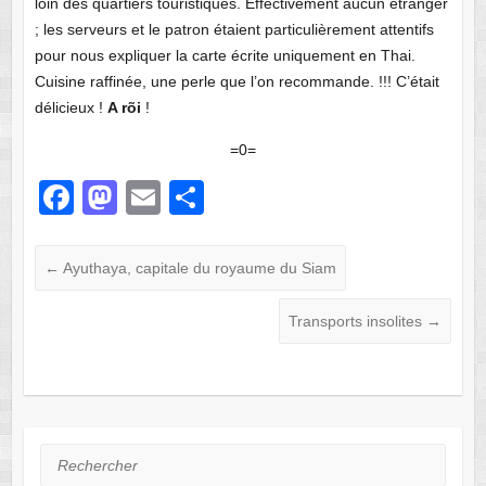
loin des quartiers touristiques. Effectivement aucun étranger
; les serveurs et le patron étaient particulièrement attentifs
pour nous expliquer la carte écrite uniquement en Thai.
Cuisine raffinée, une perle que l’on recommande. !!! C’était
délicieux !
A rõi
!
=0=
F
M
E
P
a
a
m
ar
c
st
ail
ta
←
Ayuthaya, capitale du royaume du Siam
e
o
g
Transports insolites
→
b
d
er
o
o
o
n
k
Rechercher