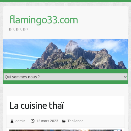
Skip
to
flamingo33.com
content
go, go, go
La cuisine thaï
admin
12 mars 2023
Thaïlande