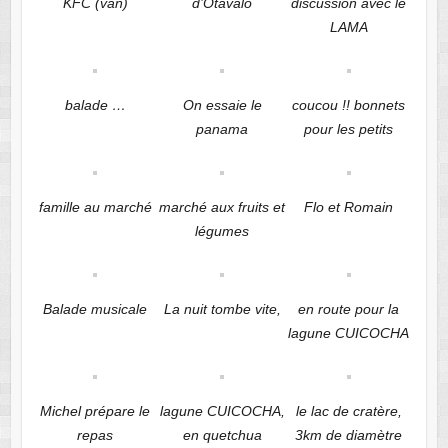
KFC (van)
d’Otavalo
discussion avec le
LAMA
balade …
On essaie le
coucou !! bonnets
panama
pour les petits
famille au marché
marché aux fruits et
Flo et Romain
légumes
Balade musicale
La nuit tombe vite,
en route pour la
lagune CUICOCHA
Michel prépare le
lagune CUICOCHA,
le lac de cratère,
repas
en quetchua
3km de diamètre