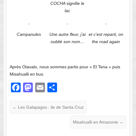
COCHA signifie le
lac
Campanules
Une autre fleur, j’ai
et c’est reparti, on
oublié son nom…
the road again
Après Otavalo, nous sommes partis pour « El Tena » puis
Misahualli en bus.
F
M
E
P
a
a
m
ar
c
st
ail
ta
←
Les Galapagos : ile de Santa Cruz
e
o
g
Misahualli en Amazonie
→
b
d
er