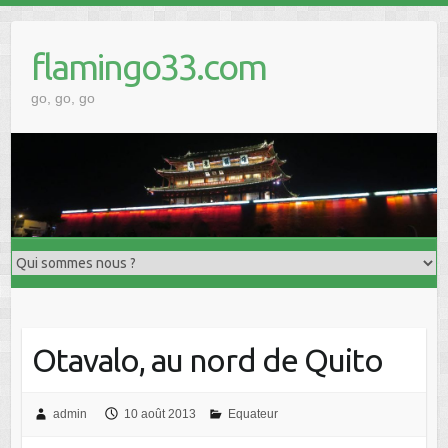
Skip
to
flamingo33.com
content
go, go, go
Otavalo, au nord de Quito
admin
10 août 2013
Equateur