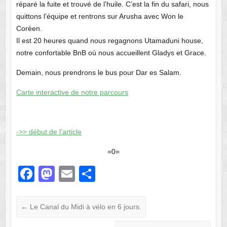
réparé la fuite et trouvé de l’huile. C’est la fin du safari, nous
quittons l’équipe et rentrons sur Arusha avec Won le
Coréen.
Il est 20 heures quand nous regagnons Utamaduni house,
notre confortable BnB où nous accueillent Gladys et Grace.
Demain, nous prendrons le bus pour Dar es Salam.
Carte interactive de notre parcours
->> début de l’article
=0=
F
M
E
P
a
a
m
ar
c
st
ail
ta
←
Le Canal du Midi à vélo en 6 jours.
e
o
g