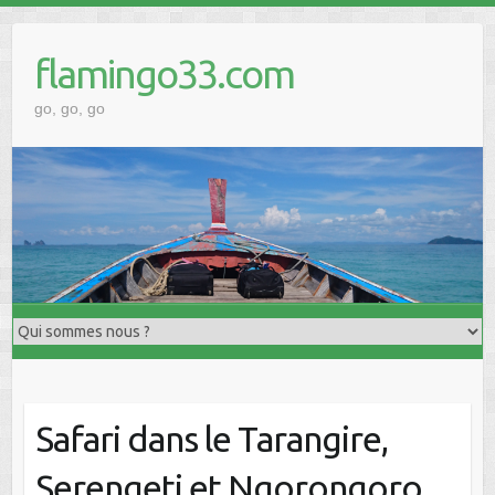
Skip
to
flamingo33.com
content
go, go, go
Safari dans le Tarangire,
Serengeti et Ngorongoro