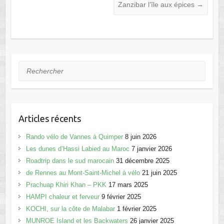
Zanzibar l’île aux épices
→
b
d
er
o
o
o
n
k
Rechercher
Articles récents
Rando vélo de Vannes à Quimper
8 juin 2026
Les dunes d’Hassi Labied au Maroc
7 janvier 2026
Roadtrip dans le sud marocain
31 décembre 2025
de Rennes au Mont-Saint-Michel à vélo
21 juin 2025
Prachuap Khiri Khan – PKK
17 mars 2025
HAMPI chaleur et ferveur
9 février 2025
KOCHI, sur la côte de Malabar
1 février 2025
MUNROE Island et les Backwaters
26 janvier 2025