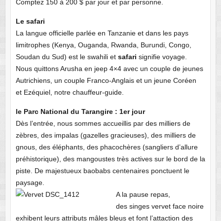
Comptez 150 à 200 $ par jour et par personne.
Le safari
La langue officielle parlée en Tanzanie et dans les pays
limitrophes (Kenya, Ouganda, Rwanda, Burundi, Congo,
Soudan du Sud) est le swahili et
safari
signifie voyage.
N
ous quittons Arusha en jeep 4×4 avec un couple de jeunes
Autrichiens, un couple Franco-Anglais et un jeune Coréen
et Ezéquiel, notre chauffeur-guide.
le Parc National du Tarangire : 1er jour
Dès l’entrée, nous sommes accueillis par des milliers de
zèbres, des impalas (gazelles gracieuses), des milliers de
gnous, des éléphants, des phacochères (sangliers d’allure
préhistorique), des mangoustes très actives sur le bord de la
piste. De majestueux baobabs centenaires ponctuent le
paysage.
A la pause repas,
des singes vervet face noire
exhibent leurs attributs mâles bleus et font l’attaction des