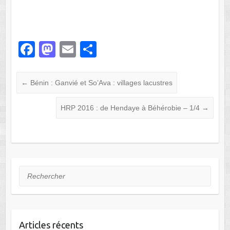
F
M
E
P
a
a
m
ar
c
st
ail
ta
←
Bénin : Ganvié et So’Ava : villages lacustres
e
o
g
HRP 2016 : de Hendaye à Béhérobie – 1/4
→
b
d
er
o
o
o
n
k
Rechercher
Articles récents