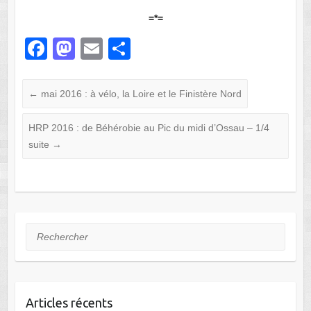
=
*=
F
M
E
P
a
a
m
ar
c
st
ail
ta
←
mai 2016 : à vélo, la Loire et le Finistère Nord
e
o
g
HRP 2016 : de Béhérobie au Pic du midi d’Ossau – 1/4
b
d
er
suite
→
o
o
o
n
k
Rechercher
Articles récents