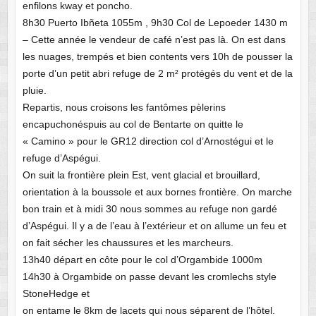
enfilons kway et poncho.
8h30 Puerto Ibñeta 1055m , 9h30 Col de Lepoeder 1430 m
– Cette année le vendeur de café n’est pas là. On est dans
les nuages, trempés et bien contents vers 10h de pousser la
porte d’un petit abri refuge de 2 m² protégés du vent et de la
pluie.
Repartis, nous croisons les fantômes pèlerins
encapuchonéspuis au col de Bentarte on quitte le
« Camino » pour le GR12 direction col d’Arnostégui et le
refuge d’Aspégui.
On suit la frontière plein Est, vent glacial et brouillard,
orientation à la boussole et aux bornes frontière. On marche
bon train et à midi 30 nous sommes au refuge non gardé
d’Aspégui. Il y a de l’eau à l’extérieur et on allume un feu et
on fait sécher les chaussures et les marcheurs.
13h40 départ en côte pour le col d’Orgambide 1000m
14h30 à Orgambide on passe devant les cromlechs style
StoneHedge et
on entame le 8km de lacets qui nous séparent de l’hôtel.