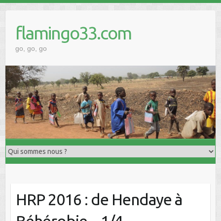
Skip
to
flamingo33.com
content
go, go, go
HRP 2016 : de Hendaye à
Béhérobie – 1/4