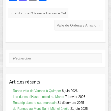
a
a
m
ar
c
st
ail
ta
←
2017 : de l’Ossau à Parzan – 2/4
e
o
g
Valle de Ordesa y Anisclo
→
b
d
er
o
o
o
n
k
Rechercher
Articles récents
Rando vélo de Vannes à Quimper
8 juin 2026
Les dunes d’Hassi Labied au Maroc
7 janvier 2026
Roadtrip dans le sud marocain
31 décembre 2025
de Rennes au Mont-Saint-Michel à vélo
21 juin 2025