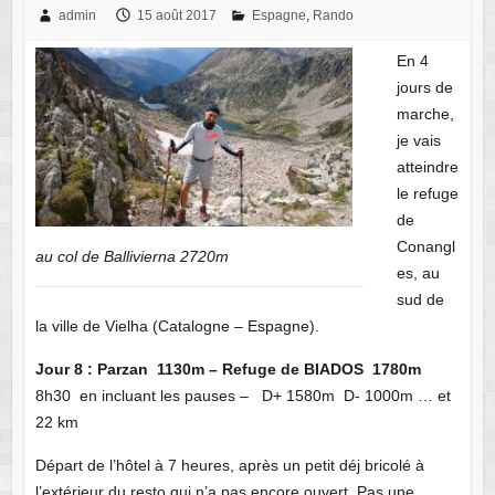
admin
15 août 2017
Espagne
,
Rando
En 4
jours de
marche,
je vais
atteindre
le refuge
de
Conangl
au col de Ballivierna 2720m
es, au
sud de
la ville de Vielha (Catalogne – Espagne).
Jour 8 : Parzan 1130m – Refuge de BIADOS 1780m
8h30 en incluant les pauses – D+ 1580m D- 1000m … et
22 km
Départ de l’hôtel à 7 heures, après un petit déj bricolé à
l’extérieur du resto qui n’a pas encore ouvert. Pas une