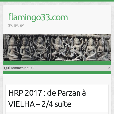
Skip
to
flamingo33.com
content
go, go, go
HRP 2017 : de Parzan à
VIELHA – 2/4 suite