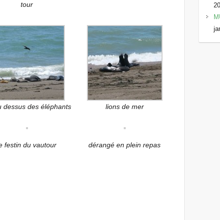
tour
2
M
ja
u dessus des éléphants
lions de mer
le festin du vautour
dérangé en plein repas