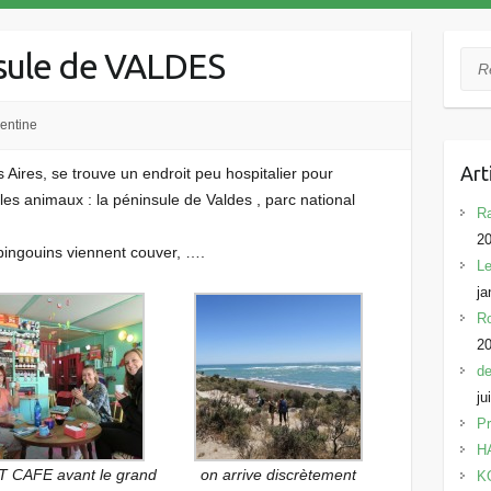
nsule de VALDES
Rec
entine
Art
ires, se trouve un endroit peu hospitalier pour
les animaux : la péninsule de Valdes , parc national
Ra
2
 pingouins viennent couver, ….
Le
ja
Ro
2
de
ju
Pr
HA
T CAFE avant le grand
on arrive discrètement
KO