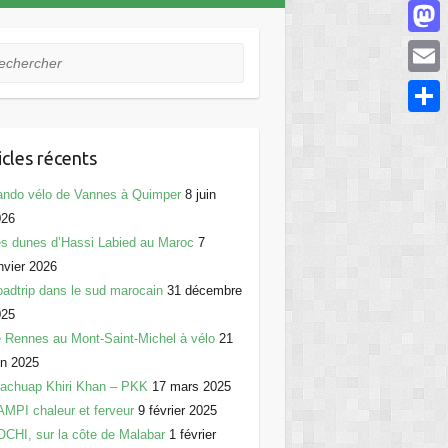
F
a
M
hercher
c
a
E
e
s
m
P
b
t
a
icles récents
a
o
o
i
r
ndo vélo de Vannes à Quimper
8 juin
o
d
l
026
t
k
o
s dunes d’Hassi Labied au Maroc
7
a
nvier 2026
n
g
adtrip dans le sud marocain
31 décembre
025
e
 Rennes au Mont-Saint-Michel à vélo
21
r
in 2025
achuap Khiri Khan – PKK
17 mars 2025
MPI chaleur et ferveur
9 février 2025
CHI, sur la côte de Malabar
1 février