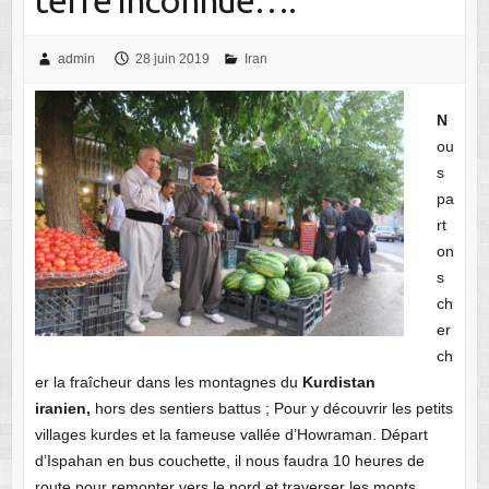
admin
28 juin 2019
Iran
N
ou
s
pa
rt
on
s
ch
er
ch
er la fraîcheur dans les montagnes du
Kurdistan
iranien,
hors des sentiers battus ; Pour y découvrir les petits
villages kurdes et la fameuse vallée d’Howraman. Départ
d’Ispahan en bus couchette, il nous faudra 10 heures de
route pour remonter vers le nord et traverser les monts