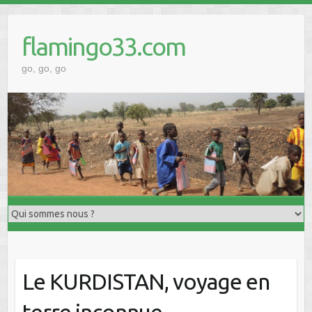
Skip
to
flamingo33.com
content
go, go, go
Le KURDISTAN, voyage en
terre inconnue….