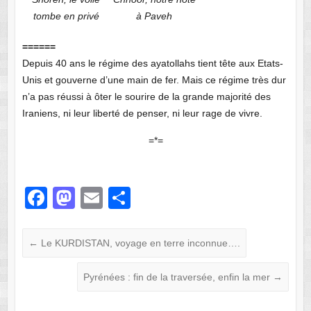
tombe en privé
à Paveh
======
Depuis 40 ans le régime des ayatollahs tient tête aux Etats-
Unis et gouverne d’une main de fer. Mais ce régime très dur
n’a pas réussi à ôter le sourire de la grande majorité des
Iraniens, ni leur liberté de penser, ni leur rage de vivre.
=*=
F
M
E
P
a
a
m
ar
c
st
ail
ta
←
Le KURDISTAN, voyage en terre inconnue….
e
o
g
Pyrénées : fin de la traversée, enfin la mer
→
b
d
er
o
o