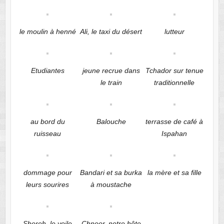
le moulin à henné
Ali, le taxi du désert
lutteur
Etudiantes
jeune recrue dans
Tchador sur tenue
le train
traditionnelle
au bord du
Balouche
terrasse de café à
ruisseau
Ispahan
dommage pour
Bandari et sa burka
la mère et sa fille
leurs sourires
à moustache
Shoreh, le voile
Chnoor, notre hôte