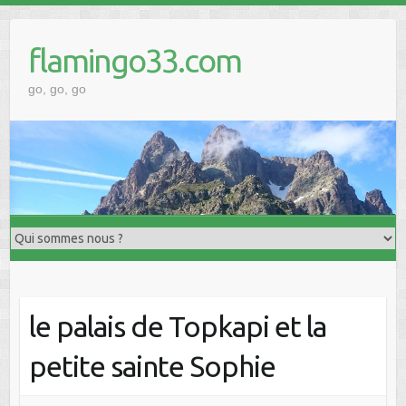
Skip
to
flamingo33.com
content
go, go, go
le palais de Topkapi et la
petite sainte Sophie