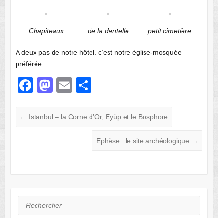
Chapiteaux
de la dentelle
petit cimetière
A deux pas de notre hôtel, c’est notre église-mosquée
préférée.
F
M
E
P
a
a
m
ar
c
st
ail
ta
←
Istanbul – la Corne d’Or, Eyüp et le Bosphore
e
o
g
Ephèse : le site archéologique
→
b
d
er
o
o
o
n
k
Rechercher