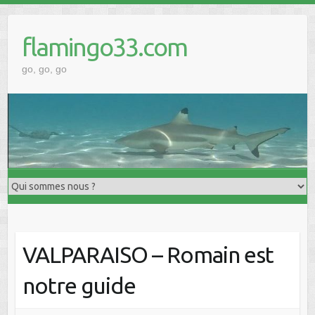
Skip
to
flamingo33.com
content
go, go, go
VALPARAISO – Romain est
notre guide