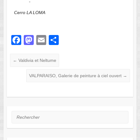
Cerro LA LOMA
F
M
E
P
a
a
m
ar
c
st
ail
ta
←
Valdivia et Neltume
e
o
g
VALPARAISO, Galerie de peinture à ciel ouvert
→
b
d
er
o
o
o
n
k
Rechercher